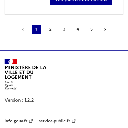
sur romuald marsac
Page précédente
1
2
3
4
5
Page suiv
MINISTÈRE DE LA
VILLE ET DU
LOGEMENT
Version : 1.2.2
info.gouv.fr
service-public.fr