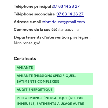
Téléphone principal
:
07 63 14 28 27
Téléphone secondaire
:
07 63 14 28 27
Adresse e-mail
:
bbmdcisse@gmail.com
Commune de la société
:
Isneauville
Départements d’intervention privilégiés
:
Non renseigné
Certificats
AMIANTE
AMIANTE (MISSIONS SPÉCIFIQUES,
BÂTIMENTS COMPLEXES)
AUDIT ÉNERGÉTIQUE
PERFORMANCE ÉNERGÉTIQUE (DPE PAR
IMMEUBLE, BÂTIMENTS À USAGE AUTRE