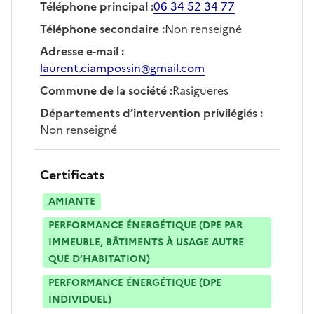
Téléphone principal
:
06 34 52 34 77
Téléphone secondaire
:
Non renseigné
Adresse e-mail
:
laurent.ciampossin@gmail.com
Commune de la société
:
Rasigueres
Départements d’intervention privilégiés
:
Non renseigné
Certificats
AMIANTE
PERFORMANCE ÉNERGÉTIQUE (DPE PAR
IMMEUBLE, BÂTIMENTS À USAGE AUTRE
QUE D’HABITATION)
PERFORMANCE ÉNERGÉTIQUE (DPE
INDIVIDUEL)