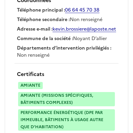
Coordonnées
Téléphone principal
:
06 64 45 70 38
Téléphone secondaire
:
Non renseigné
Adresse e-mail
:
kevin.brossiere@laposte.net
Commune de la société
:
Noyant D’allier
Départements d’intervention privilégiés
:
Non renseigné
Certificats
AMIANTE
AMIANTE (MISSIONS SPÉCIFIQUES,
BÂTIMENTS COMPLEXES)
PERFORMANCE ÉNERGÉTIQUE (DPE PAR
IMMEUBLE, BÂTIMENTS À USAGE AUTRE
QUE D’HABITATION)