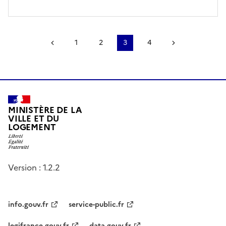
Page précédente
1
2
3
4
Page suivant
MINISTÈRE DE LA
VILLE ET DU
LOGEMENT
Version : 1.2.2
info.gouv.fr
service-public.fr
legifrance.gouv.fr
data.gouv.fr