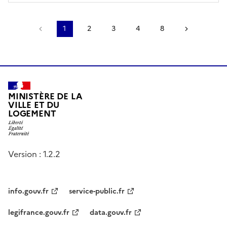
Page précédente
1
2
3
4
8
Page suiv
MINISTÈRE DE LA
VILLE ET DU
LOGEMENT
Version : 1.2.2
info.gouv.fr
service-public.fr
legifrance.gouv.fr
data.gouv.fr