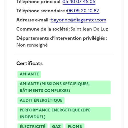
Téléphone principal
:
05 40 07 45 05
Téléphone secondaire
:
06 09 20 10 87
Adresse e-mail
:
bayonne@diagamter.com
Commune de la société
:
Saint Jean De Luz
Départements d’intervention privilégiés
:
Non renseigné
Certificats
AMIANTE
AMIANTE (MISSIONS SPÉCIFIQUES,
BÂTIMENTS COMPLEXES)
AUDIT ÉNERGÉTIQUE
PERFORMANCE ÉNERGÉTIQUE (DPE
INDIVIDUEL)
ÉLECTRICITÉ
GAZ
PLOMB