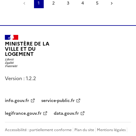
Page précédente
1
2
3
4
5
Page suiv
MINISTÈRE DE LA
VILLE ET DU
LOGEMENT
Version : 1.2.2
info.gouv.fr
service-public.fr
legifrance.gouv.fr
data.gouv.fr
Accessibilité : partiellement conforme
Plan du site
Mentions légales