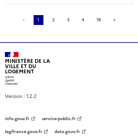
Page précédente
1
2
3
4
18
Page sui
MINISTÈRE DE LA
VILLE ET DU
LOGEMENT
Version : 1.2.2
info.gouv.fr
service-public.fr
legifrance.gouv.fr
data.gouv.fr