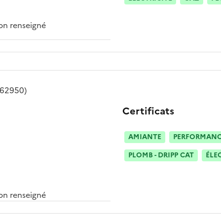
n renseigné
(62950)
Certificats
AMIANTE
PERFORMANCE
PLOMB - DRIPP CAT
ÉLE
n renseigné