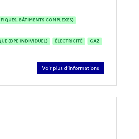
IFIQUES, BÂTIMENTS COMPLEXES)
E (DPE INDIVIDUEL)
ÉLECTRICITÉ
GAZ
Voir plus d’informations
sur cédric fassiaux