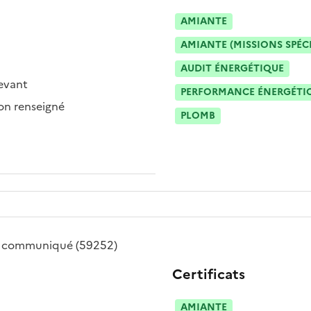
AMIANTE
AMIANTE (MISSIONS SPÉC
AUDIT ÉNERGÉTIQUE
evant
PERFORMANCE ÉNERGÉTIQU
n renseigné
PLOMB
 communiqué
(59252)
Certificats
AMIANTE