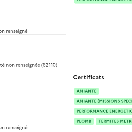
n renseigné
été
non renseignée
(62110)
Certificats
AMIANTE
AMIANTE (MISSIONS SPÉC
PERFORMANCE ÉNERGÉTIQU
PLOMB
TERMITES MÉT
n renseigné