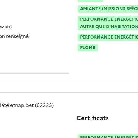
AMIANTE (MISSIONS SPÉC
PERFORMANCE ÉNERGÉTIQU
evant
AUTRE QUE D’HABITATION
n renseigné
PERFORMANCE ÉNERGÉTIQU
PLOMB
iété
etnap bet
(62223)
Certificats
PERFORMANCE ÉNERGÉTIQU