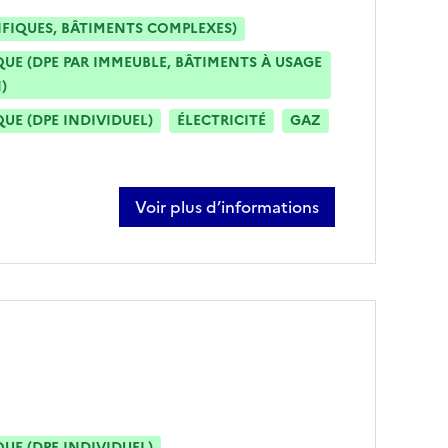
IFIQUES, BÂTIMENTS COMPLEXES)
E (DPE PAR IMMEUBLE, BÂTIMENTS À USAGE
)
E (DPE INDIVIDUEL)
ÉLECTRICITÉ
GAZ
Voir plus d’informations
sur eddie jochimski
E (DPE INDIVIDUEL)