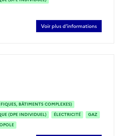
Voir plus d’informations
sur landry coussemaker
IFIQUES, BÂTIMENTS COMPLEXES)
E (DPE INDIVIDUEL)
ÉLECTRICITÉ
GAZ
ROPOLE