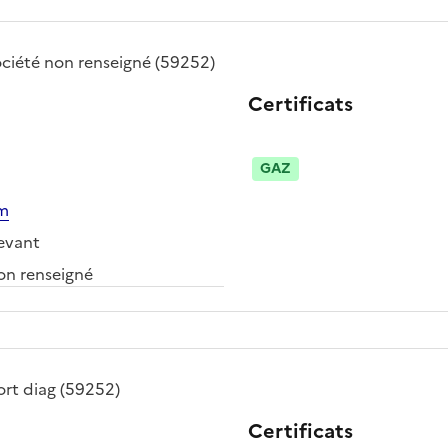
ociété
non renseigné
(59252)
Certificats
GAZ
om
evant
n renseigné
ort diag
(59252)
Certificats