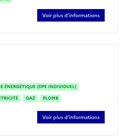
Voir plus d’informations
sur jérôme morantin
 ÉNERGÉTIQUE (DPE INDIVIDUEL)
CTRICITÉ
GAZ
PLOMB
Voir plus d’informations
sur aurélie abadi