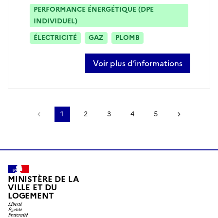
PERFORMANCE ÉNERGÉTIQUE (DPE
INDIVIDUEL)
ÉLECTRICITÉ
GAZ
PLOMB
Voir plus d’informations
sur reynald leduc
Page précédente
1
2
3
4
5
Page suiv
MINISTÈRE DE LA
VILLE ET DU
LOGEMENT