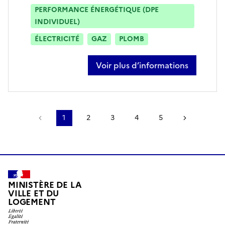
PERFORMANCE ÉNERGÉTIQUE (DPE
INDIVIDUEL)
ÉLECTRICITÉ
GAZ
PLOMB
Voir plus d’informations
sur reynald leduc
Page précédente
1
2
3
4
5
Page suiv
MINISTÈRE DE LA
VILLE ET DU
LOGEMENT