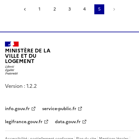
Page précédente
1
2
3
4
5
Page suiv
MINISTÈRE DE LA
VILLE ET DU
LOGEMENT
Version : 1.2.2
info.gouv.fr
service-public.fr
legifrance.gouv.fr
data.gouv.fr
Accessibilité : partiellement conforme
Plan du site
Mentions légales