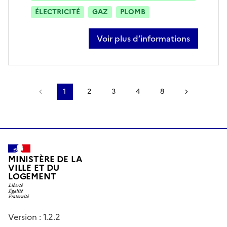
ÉLECTRICITÉ
GAZ
PLOMB
Voir plus d’informations
sur nicolas ranvier
Page précédente
1
2
3
4
8
Page suiv
MINISTÈRE DE LA
VILLE ET DU
LOGEMENT
Version : 1.2.2