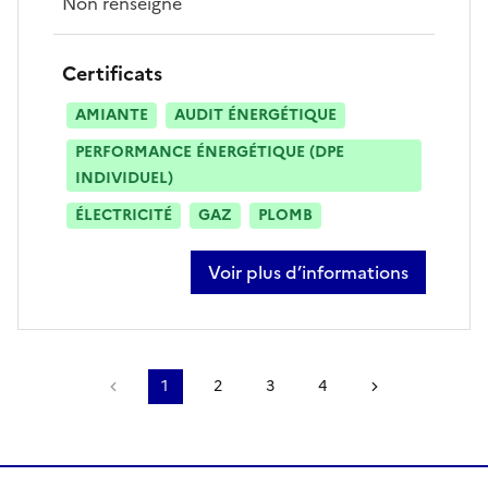
Non renseigné
Certificats
AMIANTE
AUDIT ÉNERGÉTIQUE
PERFORMANCE ÉNERGÉTIQUE (DPE
INDIVIDUEL)
ÉLECTRICITÉ
GAZ
PLOMB
Voir plus d’informations
sur martial villaume
Page précédente
1
2
3
4
Page suivant