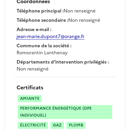
Coordonnées
Téléphone principal
:
Non renseigné
Téléphone secondaire
:
Non renseigné
Adresse e-mail
:
jean-marie.dupont7@orange.fr
Commune de la société
:
Romorantin Lanthenay
Départements d’intervention privilégiés
:
Non renseigné
Certificats
AMIANTE
PERFORMANCE ÉNERGÉTIQUE (DPE
INDIVIDUEL)
ÉLECTRICITÉ
GAZ
PLOMB