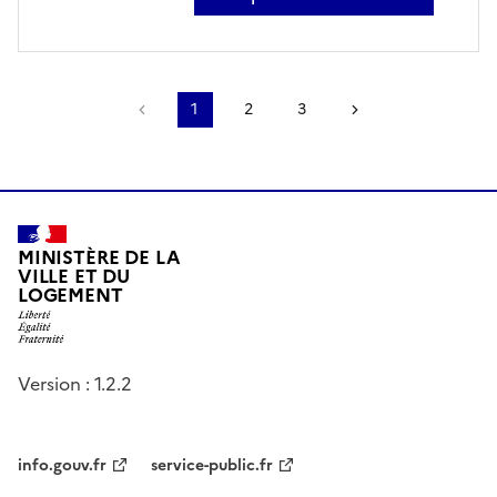
sur stéphane delaporte
Page précédente
1
2
3
Page suivante
MINISTÈRE DE LA
VILLE ET DU
LOGEMENT
Version : 1.2.2
info.gouv.fr
service-public.fr