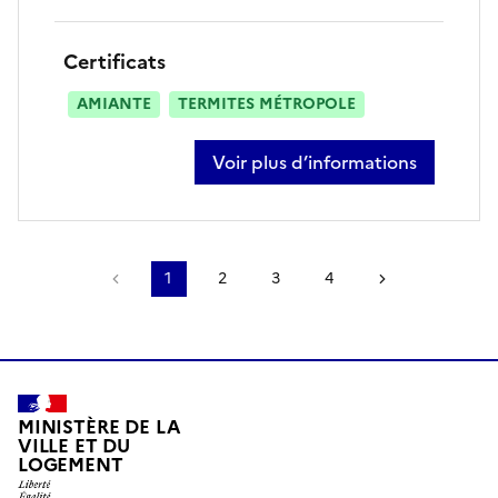
Certificats
AMIANTE
TERMITES MÉTROPOLE
Voir plus d’informations
sur gaël blais
Page précédente
1
2
3
4
Page suivant
MINISTÈRE DE LA
VILLE ET DU
LOGEMENT