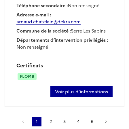
Téléphone secondaire
:
Non renseigné
Adresse e-mail
:
arnaud.chatelain@dekra.com
Commune de la société
:
Serre Les Sapins
Départements d’intervention privilégiés
:
Non renseigné
Certificats
PLOMB
Voir plus d’informations
sur arnaud chatelain
Page précédente
1
2
3
4
6
Page suiv