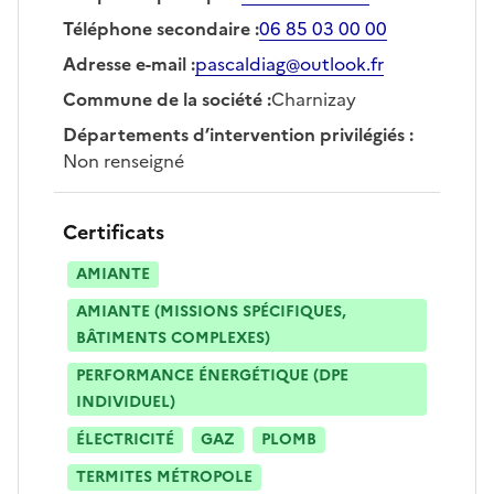
Téléphone secondaire
:
06 85 03 00 00
Adresse e-mail
:
pascaldiag@outlook.fr
Commune de la société
:
Charnizay
Départements d’intervention privilégiés
:
Non renseigné
Certificats
AMIANTE
AMIANTE (MISSIONS SPÉCIFIQUES,
BÂTIMENTS COMPLEXES)
PERFORMANCE ÉNERGÉTIQUE (DPE
INDIVIDUEL)
ÉLECTRICITÉ
GAZ
PLOMB
TERMITES MÉTROPOLE