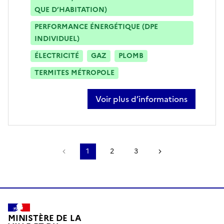
QUE D’HABITATION)
PERFORMANCE ÉNERGÉTIQUE (DPE
INDIVIDUEL)
ÉLECTRICITÉ
GAZ
PLOMB
TERMITES MÉTROPOLE
Voir plus d’informations
sur romain coupeau
Page précédente
1
2
3
Page suivante
MINISTÈRE DE LA