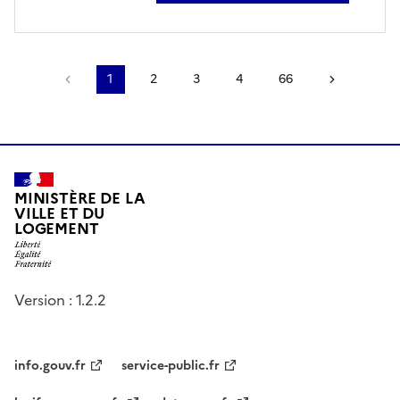
Page précédente
1
2
3
4
66
Page sui
MINISTÈRE DE LA
VILLE ET DU
LOGEMENT
Version : 1.2.2
info.gouv.fr
service-public.fr