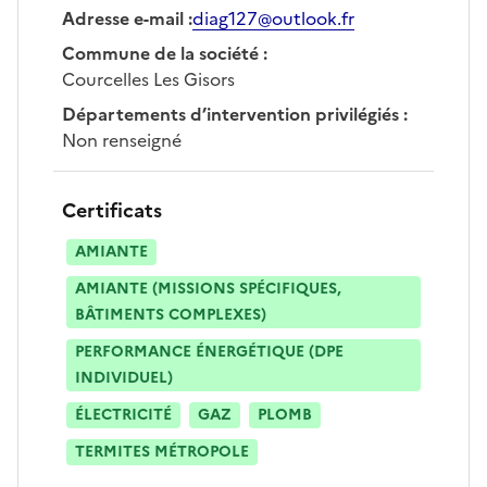
Adresse e-mail
:
diag127@outlook.fr
Commune de la société
:
Courcelles Les Gisors
Départements d’intervention privilégiés
:
Non renseigné
Certificats
AMIANTE
AMIANTE (MISSIONS SPÉCIFIQUES,
BÂTIMENTS COMPLEXES)
PERFORMANCE ÉNERGÉTIQUE (DPE
INDIVIDUEL)
ÉLECTRICITÉ
GAZ
PLOMB
TERMITES MÉTROPOLE