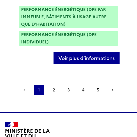
PERFORMANCE ÉNERGÉTIQUE (DPE PAR
IMMEUBLE, BÂTIMENTS À USAGE AUTRE
QUE D’HABITATION)
PERFORMANCE ÉNERGÉTIQUE (DPE
INDIVIDUEL)
Voir plus d’informations
sur jules celerier
Page précédente
1
2
3
4
5
Page suiv
MINISTÈRE DE LA
VILLE ET DU