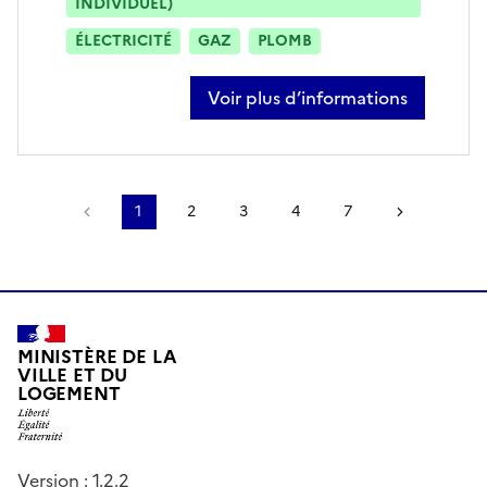
INDIVIDUEL)
ÉLECTRICITÉ
GAZ
PLOMB
Voir plus d’informations
sur jerome colombin
Page précédente
1
2
3
4
7
Page suiv
MINISTÈRE DE LA
VILLE ET DU
LOGEMENT
Version : 1.2.2