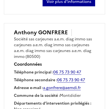
Voir plus d’informations
sur sébastien perrier
Anthony
GONFRERE
Société
sas carjeunes a.e.m. diag immo sas
carjeunes a.e.m. diag immo sas carjeunes
a.e.m. diag immo sas carjeunes a.e.m. diag
immo
(80500)
Coordonnées
Téléphone principal
:
06 75 73 90 47
Téléphone secondaire
:
06 75 73 90 47
Adresse e-mail
:
a.gonfrere@aemdi.fr
Commune de la société
:
Montdidier
Départements d’intervention privilégiés
:
Non renseigné