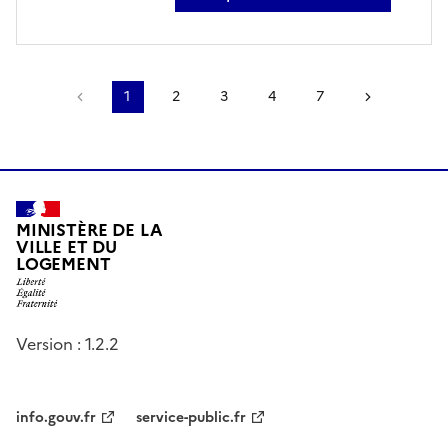
sur matthieu quaquin
Page précédente
1
2
3
4
7
Page suiv
MINISTÈRE DE LA
VILLE ET DU
LOGEMENT
Version : 1.2.2
info.gouv.fr
service-public.fr