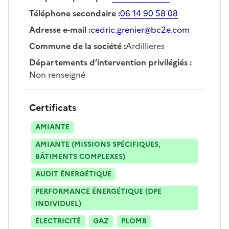
Téléphone secondaire
:
06 14 90 58 08
Adresse e-mail
:
cedric.grenier@bc2e.com
Commune de la société
:
Ardillieres
Départements d’intervention privilégiés
:
Non renseigné
Certificats
AMIANTE
AMIANTE (MISSIONS SPÉCIFIQUES,
BÂTIMENTS COMPLEXES)
AUDIT ÉNERGÉTIQUE
PERFORMANCE ÉNERGÉTIQUE (DPE
INDIVIDUEL)
ÉLECTRICITÉ
GAZ
PLOMB