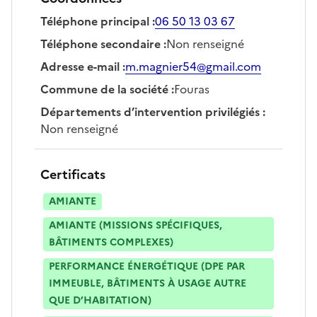
Téléphone principal
:
06 50 13 03 67
Téléphone secondaire
:
Non renseigné
Adresse e-mail
:
m.magnier54@gmail.com
Commune de la société
:
Fouras
Départements d’intervention privilégiés
:
Non renseigné
Certificats
AMIANTE
AMIANTE (MISSIONS SPÉCIFIQUES,
BÂTIMENTS COMPLEXES)
PERFORMANCE ÉNERGÉTIQUE (DPE PAR
IMMEUBLE, BÂTIMENTS À USAGE AUTRE
QUE D’HABITATION)