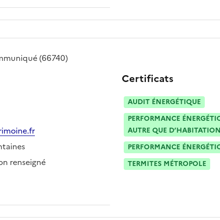
mmuniqué
(66740)
Certificats
AUDIT ÉNERGÉTIQUE
PERFORMANCE ÉNERGÉTIQU
imoine.fr
AUTRE QUE D’HABITATION
ntaines
PERFORMANCE ÉNERGÉTIQU
n renseigné
TERMITES MÉTROPOLE