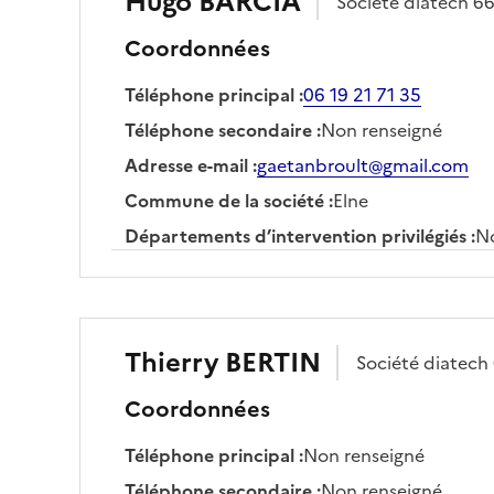
Hugo
BARCIA
Société
diatech 6
Coordonnées
Téléphone principal
:
06 19 21 71 35
Téléphone secondaire
:
Non renseigné
Adresse e-mail
:
gaetanbroult@gmail.com
Commune de la société
:
Elne
Départements d’intervention privilégiés
:
No
Thierry
BERTIN
Société
diatech
Coordonnées
Téléphone principal
:
Non renseigné
Téléphone secondaire
:
Non renseigné