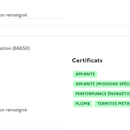
n renseigné
ation
(66650)
Certificats
AMIANTE
AMIANTE (MISSIONS SPÉC
PERFORMANCE ÉNERGÉTIQU
PLOMB
TERMITES MÉT
n renseigné