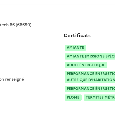
atech 66
(66690)
Certificats
AMIANTE
AMIANTE (MISSIONS SPÉC
AUDIT ÉNERGÉTIQUE
PERFORMANCE ÉNERGÉTIQU
n renseigné
AUTRE QUE D’HABITATION
PERFORMANCE ÉNERGÉTIQU
PLOMB
TERMITES MÉT