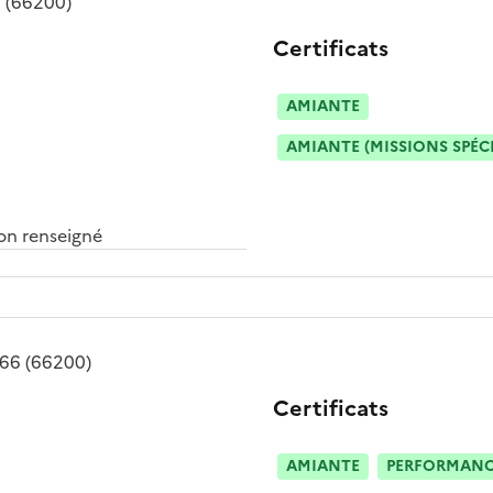
6
(66200)
Certificats
AMIANTE
AMIANTE (MISSIONS SPÉC
n renseigné
 66
(66200)
Certificats
AMIANTE
PERFORMANCE