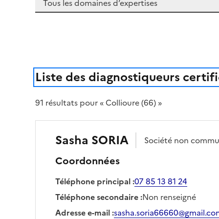
Liste des diagnostiqueurs certif
91
résultat
s
pour « Collioure (66) »
Sasha
SORIA
Société
non commu
Coordonnées
Téléphone principal
:
07 85 13 81 24
Téléphone secondaire
:
Non renseigné
Adresse e-mail
:
sasha.soria66660@gmail.co