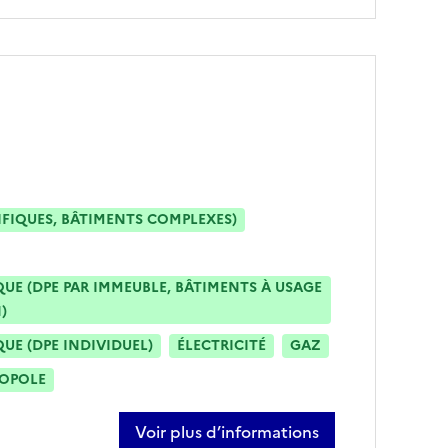
IFIQUES, BÂTIMENTS COMPLEXES)
E (DPE PAR IMMEUBLE, BÂTIMENTS À USAGE
)
E (DPE INDIVIDUEL)
ÉLECTRICITÉ
GAZ
ROPOLE
Voir plus d’informations
sur gaëtan broult