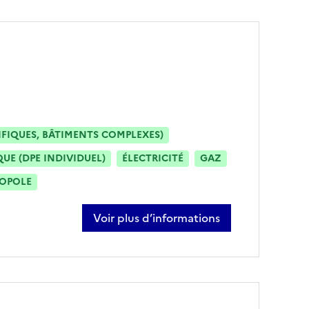
IFIQUES, BÂTIMENTS COMPLEXES)
E (DPE INDIVIDUEL)
ÉLECTRICITÉ
GAZ
ROPOLE
Voir plus d’informations
sur raphaël alleaume