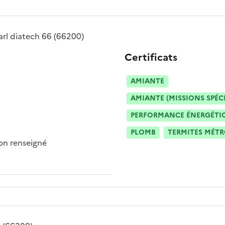
arl diatech 66
(66200)
Certificats
AMIANTE
AMIANTE (MISSIONS SPÉC
PERFORMANCE ÉNERGÉTIQU
PLOMB
TERMITES MÉT
n renseigné