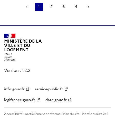
Page précédente
1
2
3
4
Page suivant
MINISTÈRE DE LA
VILLE ET DU
LOGEMENT
Version : 1.2.2
info.gouv.fr
service-public.fr
legifrance.gouv.fr
data.gouv.fr
Accessibilité : partiellement conforme
Plan du site
Mentions légales