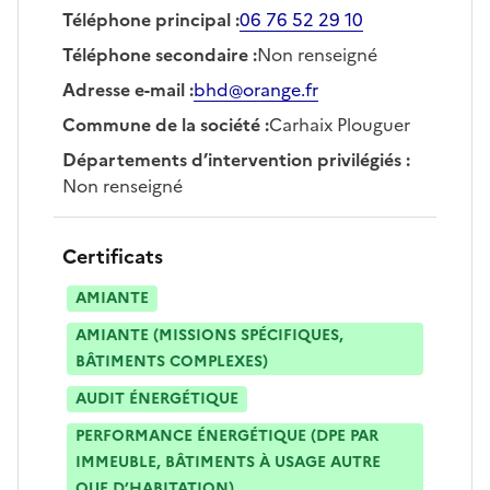
Téléphone principal
:
06 76 52 29 10
Téléphone secondaire
:
Non renseigné
Adresse e-mail
:
bhd@orange.fr
Commune de la société
:
Carhaix Plouguer
Départements d’intervention privilégiés
:
Non renseigné
Certificats
AMIANTE
AMIANTE (MISSIONS SPÉCIFIQUES,
BÂTIMENTS COMPLEXES)
AUDIT ÉNERGÉTIQUE
PERFORMANCE ÉNERGÉTIQUE (DPE PAR
IMMEUBLE, BÂTIMENTS À USAGE AUTRE
QUE D’HABITATION)