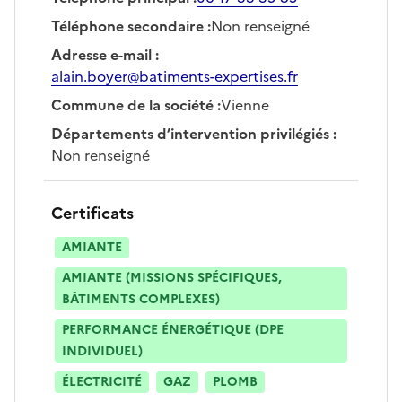
Téléphone secondaire
:
Non renseigné
Adresse e-mail
:
alain.boyer@batiments-expertises.fr
Commune de la société
:
Vienne
Départements d’intervention privilégiés
:
Non renseigné
Certificats
AMIANTE
AMIANTE (MISSIONS SPÉCIFIQUES,
BÂTIMENTS COMPLEXES)
PERFORMANCE ÉNERGÉTIQUE (DPE
INDIVIDUEL)
ÉLECTRICITÉ
GAZ
PLOMB