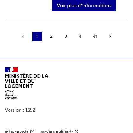
Voir plus d’informations
sur guy crapanzano
Page précédente
1
2
3
4
41
Page sui
MINISTÈRE DE LA
VILLE ET DU
LOGEMENT
Version : 1.2.2
info.gouv.fr
service-public.fr