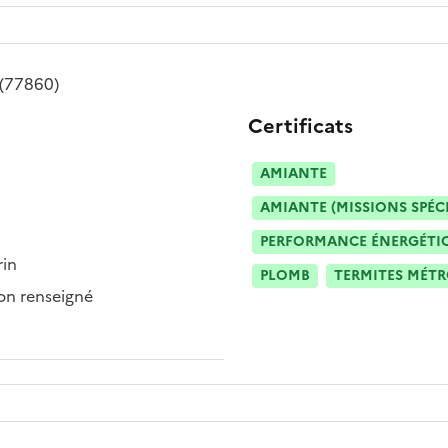
(77860)
Certificats
AMIANTE
AMIANTE (MISSIONS SPÉC
PERFORMANCE ÉNERGÉTIQU
rin
PLOMB
TERMITES MÉT
n renseigné