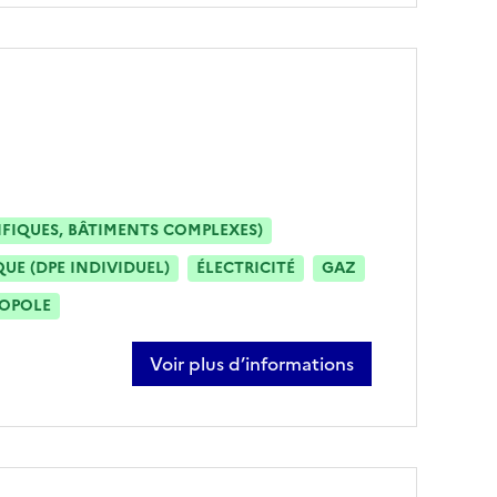
IFIQUES, BÂTIMENTS COMPLEXES)
E (DPE INDIVIDUEL)
ÉLECTRICITÉ
GAZ
ROPOLE
Voir plus d’informations
sur marc aimar