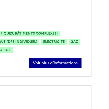
IFIQUES, BÂTIMENTS COMPLEXES)
E (DPE INDIVIDUEL)
ÉLECTRICITÉ
GAZ
ROPOLE
Voir plus d’informations
sur dominique brassaert