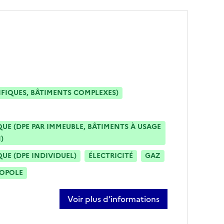
IFIQUES, BÂTIMENTS COMPLEXES)
E (DPE PAR IMMEUBLE, BÂTIMENTS À USAGE
)
E (DPE INDIVIDUEL)
ÉLECTRICITÉ
GAZ
ROPOLE
Voir plus d’informations
sur julien mariette