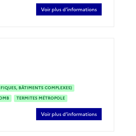
Voir plus d’informations
sur michel bugeja
IFIQUES, BÂTIMENTS COMPLEXES)
OMB
TERMITES MÉTROPOLE
Voir plus d’informations
sur marc molaro