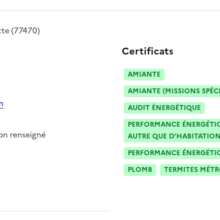
tte
(77470)
Certificats
AMIANTE
AMIANTE (MISSIONS SPÉC
m
AUDIT ÉNERGÉTIQUE
PERFORMANCE ÉNERGÉTIQU
n renseigné
AUTRE QUE D’HABITATION
PERFORMANCE ÉNERGÉTIQU
PLOMB
TERMITES MÉT