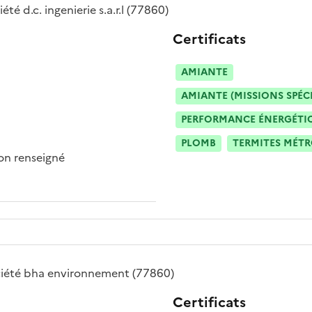
iété
d.c. ingenierie s.a.r.l
(77860)
Certificats
AMIANTE
AMIANTE (MISSIONS SPÉC
PERFORMANCE ÉNERGÉTIQU
PLOMB
TERMITES MÉT
n renseigné
iété
bha environnement
(77860)
Certificats