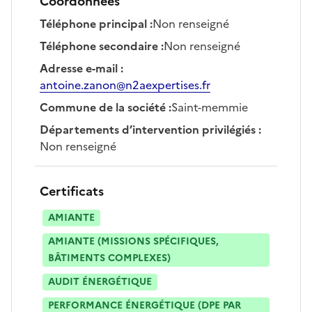
Coordonnées
Téléphone principal
:
Non renseigné
Téléphone secondaire
:
Non renseigné
Adresse e-mail
:
antoine.zanon@n2aexpertises.fr
Commune de la société
:
Saint-memmie
Départements d’intervention privilégiés
:
Non renseigné
Certificats
AMIANTE
AMIANTE (MISSIONS SPÉCIFIQUES,
BÂTIMENTS COMPLEXES)
AUDIT ÉNERGÉTIQUE
PERFORMANCE ÉNERGÉTIQUE (DPE PAR