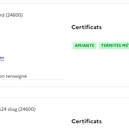
ard
(24600)
Certificats
AMIANTE
TERMITES M
om
n renseigné
s24 diag
(24600)
Certificats