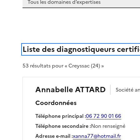
Liste des diagnostiqueurs certif
53
résultat
s
pour « Creyssac (24) »
Annabelle
ATTARD
Société
an
Coordonnées
Téléphone principal
:
06 72 90 01 66
Téléphone secondaire
:
Non renseigné
Adresse e-mail
:
xanna77@hotmail.fr