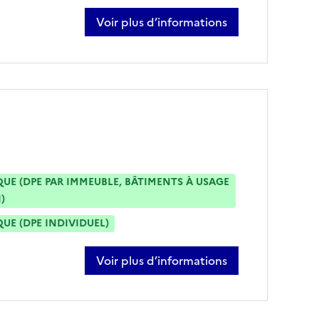
Voir plus d’informations
sur annabelle attard
E (DPE PAR IMMEUBLE, BÂTIMENTS À USAGE
)
E (DPE INDIVIDUEL)
Voir plus d’informations
sur dorian de meira