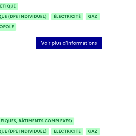
ÉTIQUE
E (DPE INDIVIDUEL)
ÉLECTRICITÉ
GAZ
ROPOLE
Voir plus d’informations
sur cédric cabanac
IFIQUES, BÂTIMENTS COMPLEXES)
E (DPE INDIVIDUEL)
ÉLECTRICITÉ
GAZ