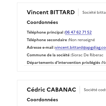
Vincent
BITTARD
Société
bitt
Coordonnées
Téléphone principal
:
06 47 62 71 52
Téléphone secondaire
:
Non renseigné
Adresse e-mail
:
vincent.bittard@apgdiag.c
Commune de la société
:
Siorac De Riberac
Départements d’intervention privilégiés
:
No
Cédric
CABANAC
Société
cod
Coordonnées