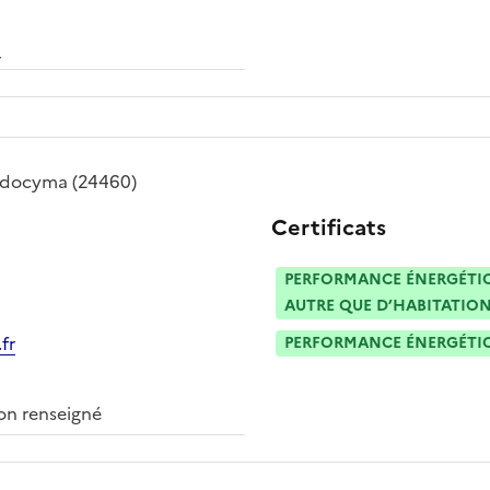
4
 docyma
(24460)
Certificats
PERFORMANCE ÉNERGÉTIQU
AUTRE QUE D’HABITATION
fr
PERFORMANCE ÉNERGÉTIQU
n renseigné