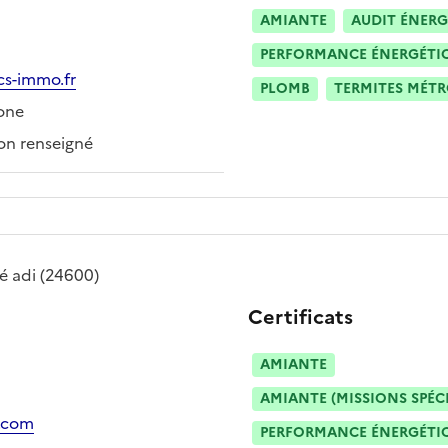
AMIANTE
AUDIT ÉNERG
PERFORMANCE ÉNERGÉTIQU
cs-immo.fr
PLOMB
TERMITES MÉT
one
n renseigné
té
adi
(24600)
Certificats
AMIANTE
AMIANTE (MISSIONS SPÉC
.com
PERFORMANCE ÉNERGÉTIQU