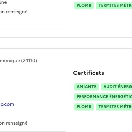
ône
PLOMB
TERMITES MÉT
n renseigné
munique
(24110)
Certificats
AMIANTE
AUDIT ÉNERG
PERFORMANCE ÉNERGÉTIQU
mo.com
PLOMB
TERMITES MÉT
n renseigné