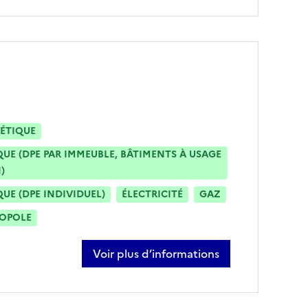
ÉTIQUE
E (DPE PAR IMMEUBLE, BÂTIMENTS À USAGE
)
E (DPE INDIVIDUEL)
ÉLECTRICITÉ
GAZ
ROPOLE
Voir plus d’informations
sur jérémy denuel