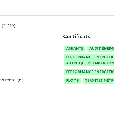
4
(24110)
Certificats
AMIANTE
AUDIT ÉNERG
PERFORMANCE ÉNERGÉTIQU
AUTRE QUE D’HABITATION
PERFORMANCE ÉNERGÉTIQU
n renseigné
PLOMB
TERMITES MÉT