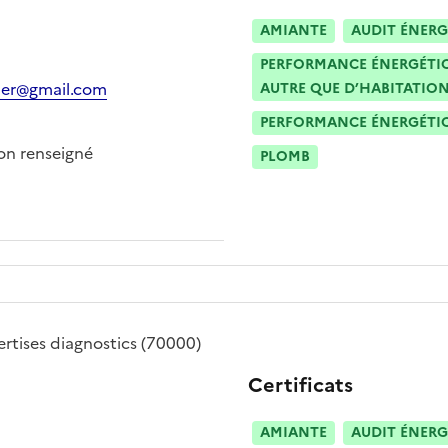
AMIANTE
AUDIT ÉNERG
PERFORMANCE ÉNERGÉTIQU
ier@gmail.com
AUTRE QUE D’HABITATION
PERFORMANCE ÉNERGÉTIQU
n renseigné
PLOMB
rtises diagnostics
(70000)
Certificats
AMIANTE
AUDIT ÉNERG