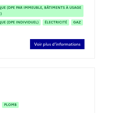
E (DPE PAR IMMEUBLE, BÂTIMENTS À USAGE
)
E (DPE INDIVIDUEL)
ÉLECTRICITÉ
GAZ
Voir plus d’informations
sur cyril kowalik
PLOMB