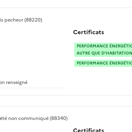
is pecheur
(88220)
Certificats
PERFORMANCE ÉNERGÉTIQU
AUTRE QUE D’HABITATION
PERFORMANCE ÉNERGÉTIQU
n renseigné
iété
non communiqué
(88340)
Certificats