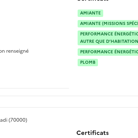
AMIANTE
AMIANTE (MISSIONS SPÉC
PERFORMANCE ÉNERGÉTIQU
AUTRE QUE D’HABITATION
n renseigné
PERFORMANCE ÉNERGÉTIQU
PLOMB
adi
(70000)
Certificats