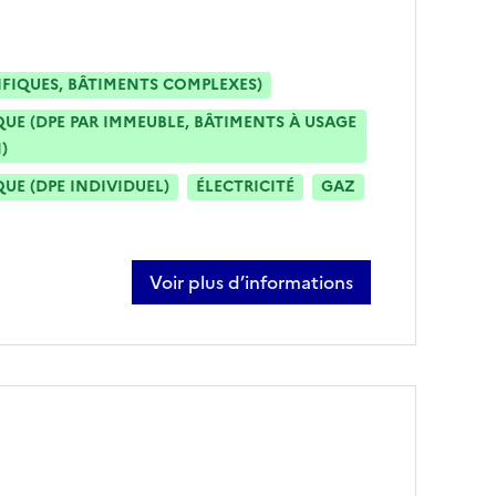
IFIQUES, BÂTIMENTS COMPLEXES)
E (DPE PAR IMMEUBLE, BÂTIMENTS À USAGE
)
E (DPE INDIVIDUEL)
ÉLECTRICITÉ
GAZ
Voir plus d’informations
sur anne-pierre girardin