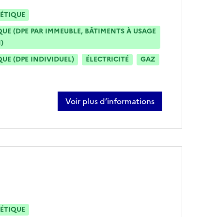
ÉTIQUE
E (DPE PAR IMMEUBLE, BÂTIMENTS À USAGE
)
E (DPE INDIVIDUEL)
ÉLECTRICITÉ
GAZ
Voir plus d’informations
sur jamele belmostefa
ÉTIQUE