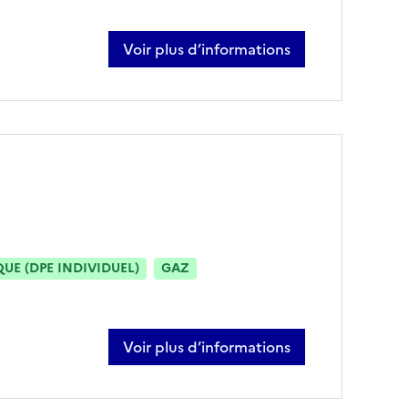
Voir plus d’informations
sur estelle broggi
E (DPE INDIVIDUEL)
GAZ
Voir plus d’informations
sur marion delagrange