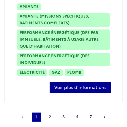
AMIANTE
AMIANTE (MISSIONS SPÉCIFIQUES,
BÂTIMENTS COMPLEXES)
PERFORMANCE ÉNERGÉTIQUE (DPE PAR
IMMEUBLE, BÂTIMENTS À USAGE AUTRE
QUE D’HABITATION)
PERFORMANCE ÉNERGÉTIQUE (DPE
INDIVIDUEL)
ÉLECTRICITÉ
GAZ
PLOMB
Voir plus d’informations
sur gilles valdenaire
Page précédente
1
2
3
4
7
Page suiv