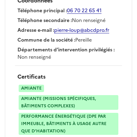
Coordonnées
Téléphone principal
:
06 70 22 65 41
Téléphone secondaire
:
Non renseigné
Adresse e-mail
:
pierre-loup@abcdpro.fr
Commune de la société
:
Pereille
Départements d’intervention privilégiés
:
Non renseigné
Certificats
AMIANTE
AMIANTE (MISSIONS SPÉCIFIQUES,
BÂTIMENTS COMPLEXES)
PERFORMANCE ÉNERGÉTIQUE (DPE PAR
IMMEUBLE, BÂTIMENTS À USAGE AUTRE
QUE D’HABITATION)