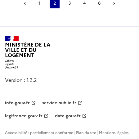
Page précédente
1
2
3
4
8
Page suiv
MINISTÈRE DE LA
VILLE ET DU
LOGEMENT
Version : 1.2.2
info.gouv.fr
service-public.fr
legifrance.gouv.fr
data.gouv.fr
Accessibilité : partiellement conforme
Plan du site
Mentions légales