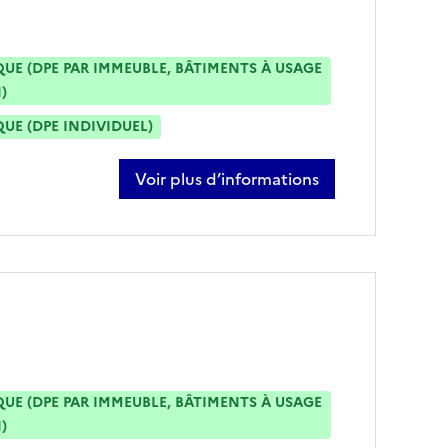
E (DPE PAR IMMEUBLE, BÂTIMENTS À USAGE
)
E (DPE INDIVIDUEL)
Voir plus d’informations
sur burak donmez
E (DPE PAR IMMEUBLE, BÂTIMENTS À USAGE
)