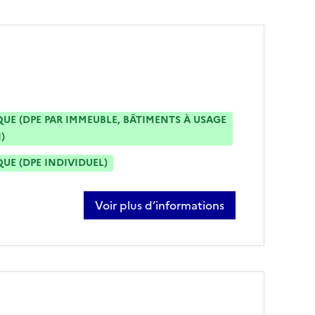
E (DPE PAR IMMEUBLE, BÂTIMENTS À USAGE
)
E (DPE INDIVIDUEL)
Voir plus d’informations
sur kamilia ait yala