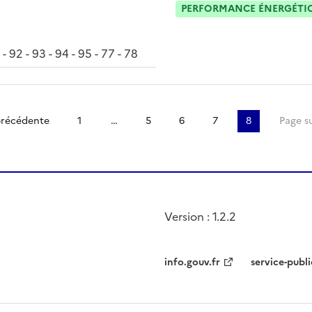
PERFORMANCE ÉNERGÉTIQU
 - 92 - 93 - 94 - 95 - 77 - 78
précédente
1
…
5
6
7
8
Page s
Version : 1.2.2
info.gouv.fr
service-publi