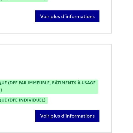
Voir plus d’informations
sur mohammed lamachi
E (DPE PAR IMMEUBLE, BÂTIMENTS À USAGE
)
E (DPE INDIVIDUEL)
Voir plus d’informations
sur alexandre vaudelle