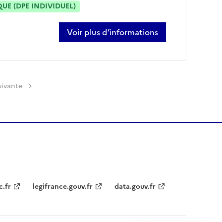
E (DPE INDIVIDUEL)
Voir plus d’informations
sur ritch lemangoye
uivante
c.fr
legifrance.gouv.fr
data.gouv.fr