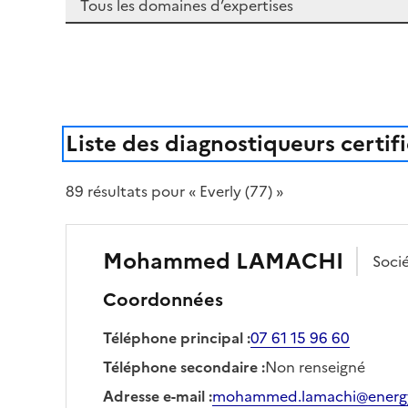
Liste des diagnostiqueurs certif
89
résultat
s
pour « Everly (77) »
Mohammed
LAMACHI
Soci
Coordonnées
Téléphone principal
:
07 61 15 96 60
Téléphone secondaire
:
Non renseigné
Adresse e-mail
:
mohammed.lamachi@energy