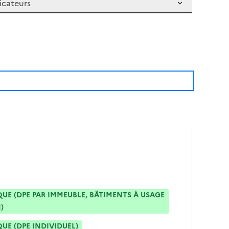
E (DPE PAR IMMEUBLE, BÂTIMENTS À USAGE
)
E (DPE INDIVIDUEL)