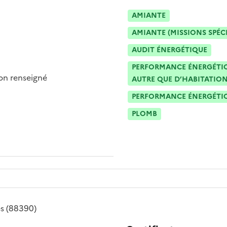
AMIANTE
AMIANTE (MISSIONS SPÉC
AUDIT ÉNERGÉTIQUE
PERFORMANCE ÉNERGÉTIQU
n renseigné
AUTRE QUE D’HABITATION
PERFORMANCE ÉNERGÉTIQU
PLOMB
es
(88390)