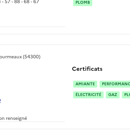
 - 57 - 88 - 68 - 67
PLOMB
ourmeaux
(54300)
Certificats
AMIANTE
PERFORMANCE
ÉLECTRICITÉ
GAZ
PL
m
n renseigné