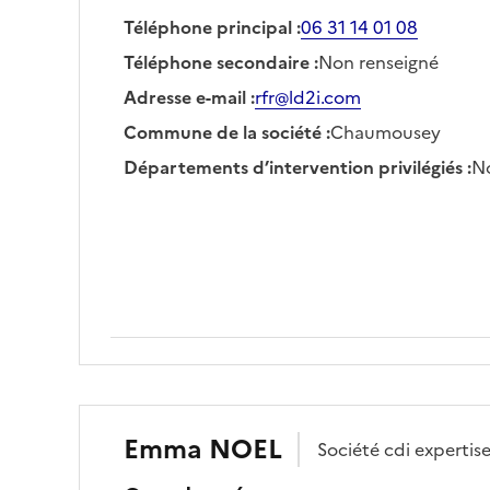
Téléphone principal
:
06 31 14 01 08
Téléphone secondaire
:
Non renseigné
Adresse e-mail
:
rfr@ld2i.com
Commune de la société
:
Chaumousey
Départements d’intervention privilégiés
:
No
Emma
NOEL
Société
cdi expertis