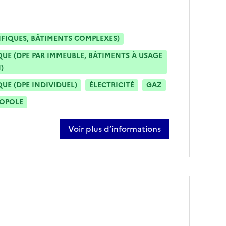
IFIQUES, BÂTIMENTS COMPLEXES)
E (DPE PAR IMMEUBLE, BÂTIMENTS À USAGE
)
E (DPE INDIVIDUEL)
ÉLECTRICITÉ
GAZ
ROPOLE
Voir plus d’informations
sur denis euge