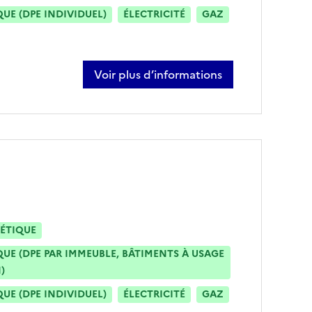
E (DPE INDIVIDUEL)
ÉLECTRICITÉ
GAZ
Voir plus d’informations
sur michaël remy
ÉTIQUE
E (DPE PAR IMMEUBLE, BÂTIMENTS À USAGE
)
E (DPE INDIVIDUEL)
ÉLECTRICITÉ
GAZ