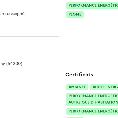
PERFORMANCE ÉNERGÉTIQU
n renseigné
PLOMB
iag
(54300)
Certificats
AMIANTE
AUDIT ÉNERG
PERFORMANCE ÉNERGÉTIQU
AUTRE QUE D’HABITATION
PERFORMANCE ÉNERGÉTIQU