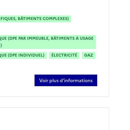
IFIQUES, BÂTIMENTS COMPLEXES)
E (DPE PAR IMMEUBLE, BÂTIMENTS À USAGE
)
E (DPE INDIVIDUEL)
ÉLECTRICITÉ
GAZ
Voir plus d’informations
sur rémi frenot