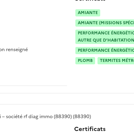
AMIANTE
AMIANTE (MISSIONS SPÉC
PERFORMANCE ÉNERGÉTIQU
AUTRE QUE D’HABITATION
n renseigné
PERFORMANCE ÉNERGÉTIQU
PLOMB
TERMITES MÉT
i – société rf diag immo (88390)
(88390)
Certificats