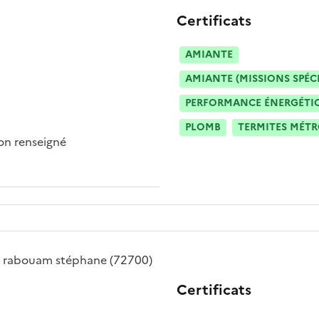
Certificats
AMIANTE
AMIANTE (MISSIONS SPÉC
PERFORMANCE ÉNERGÉTIQU
PLOMB
TERMITES MÉT
n renseigné
é
rabouam stéphane
(72700)
Certificats