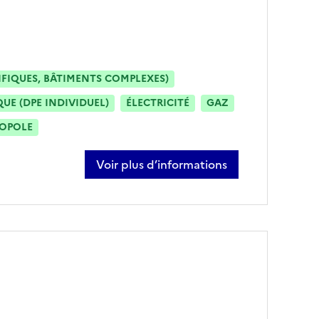
IFIQUES, BÂTIMENTS COMPLEXES)
E (DPE INDIVIDUEL)
ÉLECTRICITÉ
GAZ
ROPOLE
Voir plus d’informations
sur wendie trolley