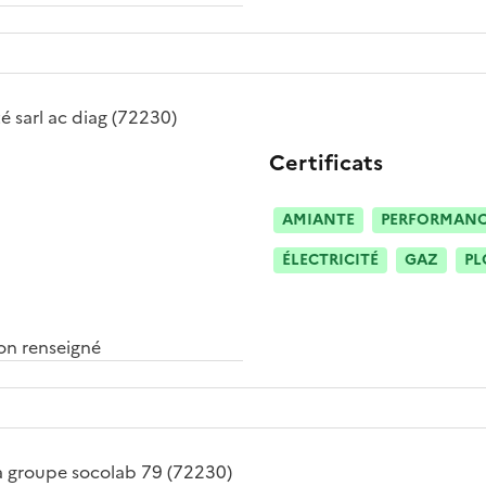
té
sarl ac diag
(72230)
Certificats
AMIANTE
PERFORMANCE
ÉLECTRICITÉ
GAZ
PL
n renseigné
a groupe socolab 79
(72230)