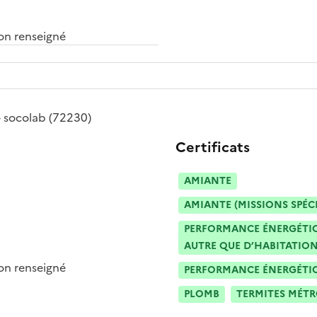
n renseigné
- socolab
(72230)
Certificats
AMIANTE
AMIANTE (MISSIONS SPÉC
PERFORMANCE ÉNERGÉTIQU
AUTRE QUE D’HABITATION
n renseigné
PERFORMANCE ÉNERGÉTIQU
PLOMB
TERMITES MÉT