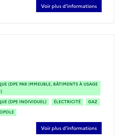
Voir plus d’informations
sur marion hoguin
E (DPE PAR IMMEUBLE, BÂTIMENTS À USAGE
)
E (DPE INDIVIDUEL)
ÉLECTRICITÉ
GAZ
ROPOLE
Voir plus d’informations
sur olivier pouzet