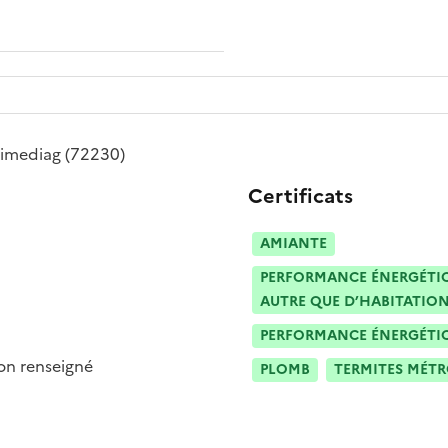
 imediag
(72230)
Certificats
AMIANTE
PERFORMANCE ÉNERGÉTIQU
AUTRE QUE D’HABITATION
PERFORMANCE ÉNERGÉTIQU
n renseigné
PLOMB
TERMITES MÉT