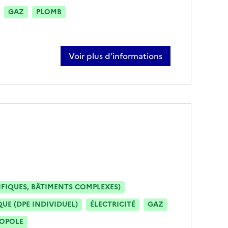
GAZ
PLOMB
Voir plus d’informations
sur stéphane rabouam
IFIQUES, BÂTIMENTS COMPLEXES)
E (DPE INDIVIDUEL)
ÉLECTRICITÉ
GAZ
ROPOLE