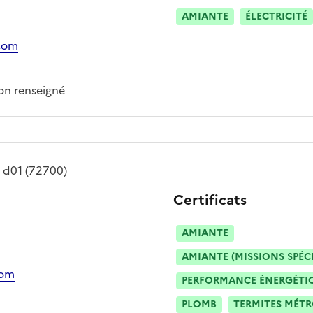
AMIANTE
ÉLECTRICITÉ
.com
n renseigné
é
d01
(72700)
Certificats
AMIANTE
AMIANTE (MISSIONS SPÉC
com
PERFORMANCE ÉNERGÉTIQU
PLOMB
TERMITES MÉT