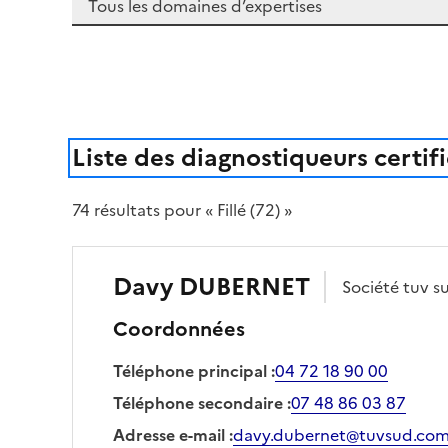
Liste des diagnostiqueurs certif
74
résultat
s
pour « Fillé (72) »
Davy
DUBERNET
Société
tuv s
Coordonnées
Téléphone principal
:
04 72 18 90 00
Téléphone secondaire
:
07 48 86 03 87
Adresse e-mail
:
davy.dubernet@tuvsud.co