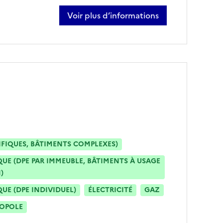
Voir plus d’informations
sur davy dubernet
IFIQUES, BÂTIMENTS COMPLEXES)
E (DPE PAR IMMEUBLE, BÂTIMENTS À USAGE
)
E (DPE INDIVIDUEL)
ÉLECTRICITÉ
GAZ
ROPOLE