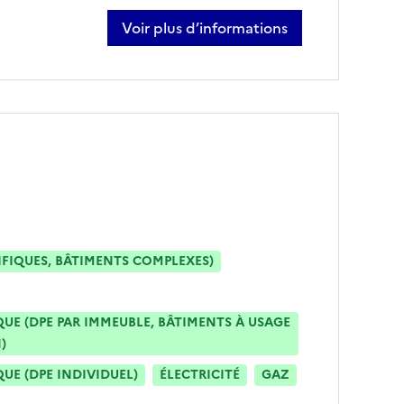
Voir plus d’informations
sur pascal aumont
IFIQUES, BÂTIMENTS COMPLEXES)
E (DPE PAR IMMEUBLE, BÂTIMENTS À USAGE
)
E (DPE INDIVIDUEL)
ÉLECTRICITÉ
GAZ