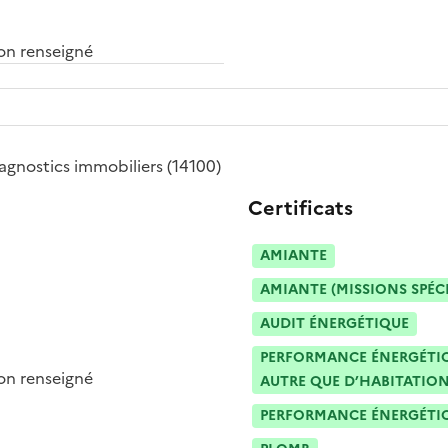
n renseigné
agnostics immobiliers
(14100)
Certificats
AMIANTE
AMIANTE (MISSIONS SPÉC
AUDIT ÉNERGÉTIQUE
PERFORMANCE ÉNERGÉTIQU
n renseigné
AUTRE QUE D’HABITATION
PERFORMANCE ÉNERGÉTIQU