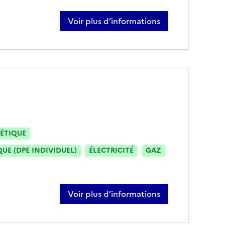
Voir plus d’informations
sur kévin debaudre
ÉTIQUE
E (DPE INDIVIDUEL)
ÉLECTRICITÉ
GAZ
Voir plus d’informations
sur céline harache