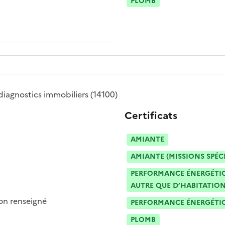
PLOMB
diagnostics immobiliers
(14100)
Certificats
AMIANTE
AMIANTE (MISSIONS SPÉC
PERFORMANCE ÉNERGÉTIQU
AUTRE QUE D’HABITATION
n renseigné
PERFORMANCE ÉNERGÉTIQU
PLOMB