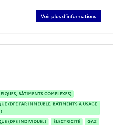
Voir plus d’informations
sur victor aumont
IFIQUES, BÂTIMENTS COMPLEXES)
E (DPE PAR IMMEUBLE, BÂTIMENTS À USAGE
)
E (DPE INDIVIDUEL)
ÉLECTRICITÉ
GAZ