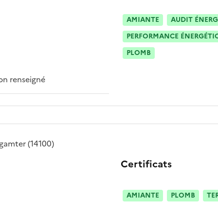
AMIANTE
AUDIT ÉNERG
PERFORMANCE ÉNERGÉTIQU
PLOMB
n renseigné
agamter
(14100)
Certificats
AMIANTE
PLOMB
TE