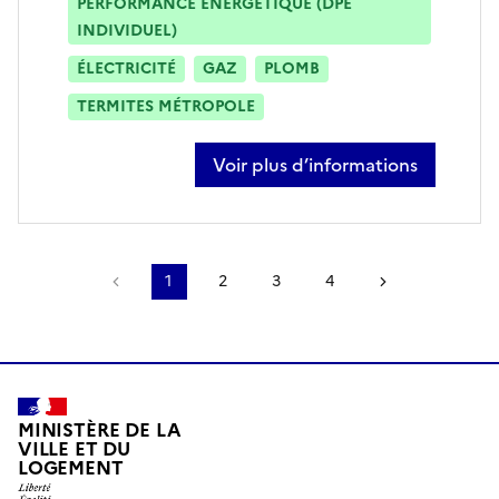
PERFORMANCE ÉNERGÉTIQUE (DPE
INDIVIDUEL)
ÉLECTRICITÉ
GAZ
PLOMB
TERMITES MÉTROPOLE
Voir plus d’informations
sur sébastien vernine
Page précédente
1
2
3
4
Page suivant
MINISTÈRE DE LA
VILLE ET DU
LOGEMENT