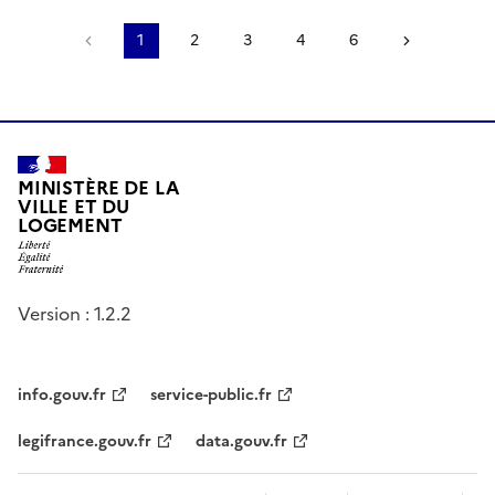
Page précédente
1
2
3
4
6
Page suiv
MINISTÈRE DE LA
VILLE ET DU
LOGEMENT
Version : 1.2.2
info.gouv.fr
service-public.fr
legifrance.gouv.fr
data.gouv.fr