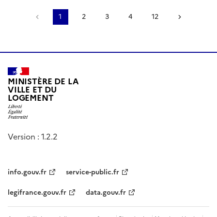
Page précédente
1
2
3
4
12
Page sui
MINISTÈRE DE LA
VILLE ET DU
LOGEMENT
Version : 1.2.2
info.gouv.fr
service-public.fr
legifrance.gouv.fr
data.gouv.fr