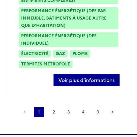
BÂTIMENTS COMPLEXES)
PERFORMANCE ÉNERGÉTIQUE (DPE PAR
IMMEUBLE, BÂTIMENTS À USAGE AUTRE
QUE D’HABITATION)
PERFORMANCE ÉNERGÉTIQUE (DPE
INDIVIDUEL)
ÉLECTRICITÉ
GAZ
PLOMB
TERMITES MÉTROPOLE
Voir plus d’informations
sur paul lefay
Page précédente
1
2
3
4
9
Page suiv