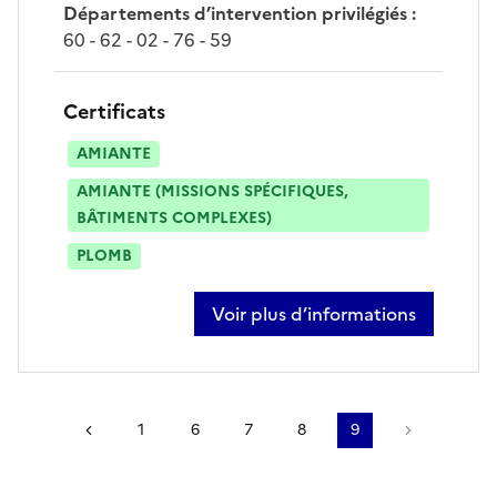
Départements d’intervention privilégiés
:
60 - 62 - 02 - 76 - 59
Certificats
AMIANTE
AMIANTE (MISSIONS SPÉCIFIQUES,
BÂTIMENTS COMPLEXES)
PLOMB
Voir plus d’informations
sur emmanuel delalain
Page précédente
1
6
7
8
9
Page suiv