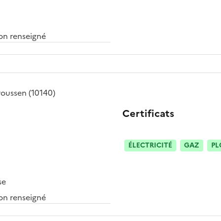
n renseigné
roussen
(10140)
Certificats
ÉLECTRICITÉ
GAZ
PL
se
n renseigné