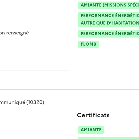
AMIANTE (MISSIONS SPÉC
PERFORMANCE ÉNERGÉTIQU
AUTRE QUE D’HABITATION
n renseigné
PERFORMANCE ÉNERGÉTIQU
PLOMB
ommuniqué
(10320)
Certificats
AMIANTE