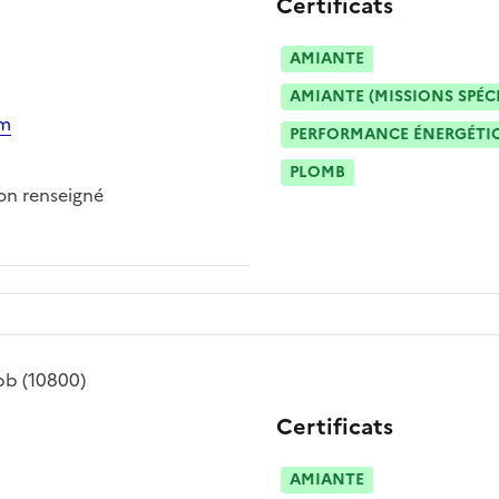
Certificats
AMIANTE
AMIANTE (MISSIONS SPÉC
om
PERFORMANCE ÉNERGÉTIQU
PLOMB
n renseigné
dpb
(10800)
Certificats
AMIANTE