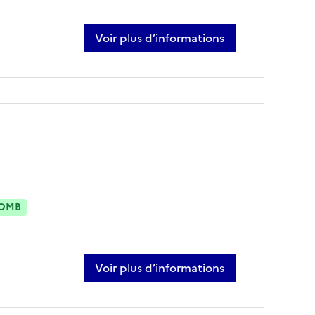
Voir plus d’informations
sur pascal bonnefond
OMB
Voir plus d’informations
sur aline deroussen