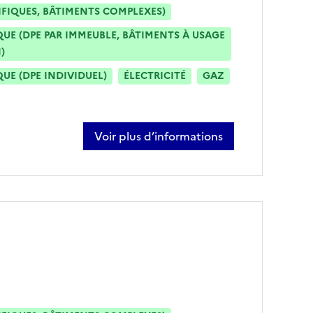
IFIQUES, BÂTIMENTS COMPLEXES)
E (DPE PAR IMMEUBLE, BÂTIMENTS À USAGE
)
E (DPE INDIVIDUEL)
ÉLECTRICITÉ
GAZ
Voir plus d’informations
sur fabien huguet