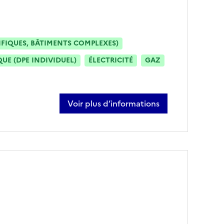
IFIQUES, BÂTIMENTS COMPLEXES)
E (DPE INDIVIDUEL)
ÉLECTRICITÉ
GAZ
Voir plus d’informations
sur abdeljabbar hajbi