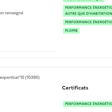
PERFORMANCE ÉNERGÉTIQU
n renseigné
AUTRE QUE D’HABITATION
PERFORMANCE ÉNERGÉTIQU
PLOMB
expertbat'10
(10390)
Certificats
PERFORMANCE ÉNERGÉTIQU