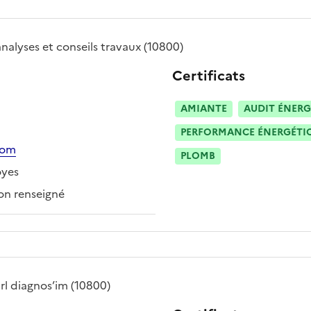
analyses et conseils travaux
(10800)
Certificats
AMIANTE
AUDIT ÉNERG
PERFORMANCE ÉNERGÉTIQU
com
PLOMB
oyes
n renseigné
rl diagnos’im
(10800)