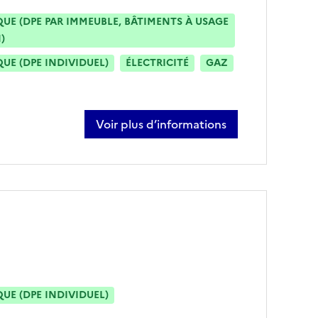
E (DPE PAR IMMEUBLE, BÂTIMENTS À USAGE
)
E (DPE INDIVIDUEL)
ÉLECTRICITÉ
GAZ
Voir plus d’informations
sur clément thumereau
E (DPE INDIVIDUEL)