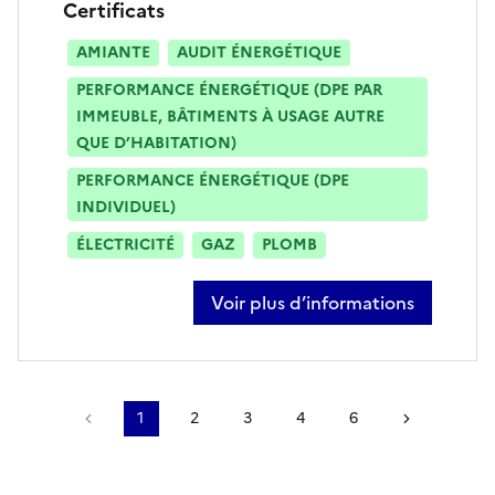
Certificats
AMIANTE
AUDIT ÉNERGÉTIQUE
PERFORMANCE ÉNERGÉTIQUE (DPE PAR
IMMEUBLE, BÂTIMENTS À USAGE AUTRE
QUE D’HABITATION)
PERFORMANCE ÉNERGÉTIQUE (DPE
INDIVIDUEL)
ÉLECTRICITÉ
GAZ
PLOMB
Voir plus d’informations
sur laurent danthez
Page précédente
1
2
3
4
6
Page suiv