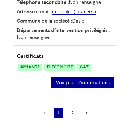
Téléphone secondaire
:
Non renseigné
Adresse e-mail
:
nnessakh@orange.fr
Commune de la société
:
Dasle
Départements d’intervention privilégiés
:
Non renseigné
Certificats
AMIANTE
ÉLECTRICITÉ
GAZ
Voir plus d’informations
sur nassim nessakh
Page précédente
1
2
Page suivante