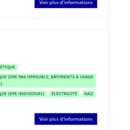
Voir plus d’informations
sur sabrina rousselot
ÉTIQUE
E (DPE PAR IMMEUBLE, BÂTIMENTS À USAGE
)
E (DPE INDIVIDUEL)
ÉLECTRICITÉ
GAZ
Voir plus d’informations
sur sébastien viard