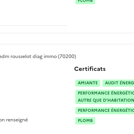
PLOMB
edm rousselot diag immo
(70200)
Certificats
AMIANTE
AUDIT ÉNERG
PERFORMANCE ÉNERGÉTIQU
AUTRE QUE D’HABITATION
PERFORMANCE ÉNERGÉTIQU
n renseigné
PLOMB