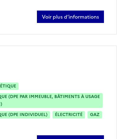
Voir plus d’informations
sur jerome payet
ÉTIQUE
E (DPE PAR IMMEUBLE, BÂTIMENTS À USAGE
)
E (DPE INDIVIDUEL)
ÉLECTRICITÉ
GAZ