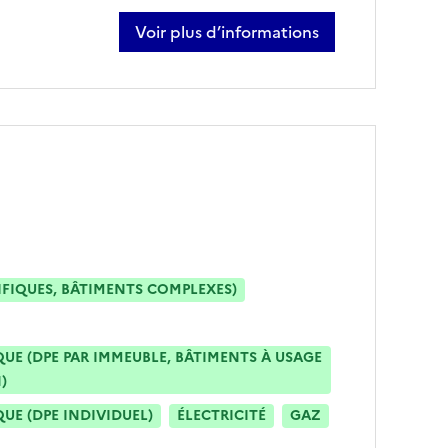
Voir plus d’informations
sur vincent guedot
IFIQUES, BÂTIMENTS COMPLEXES)
E (DPE PAR IMMEUBLE, BÂTIMENTS À USAGE
)
E (DPE INDIVIDUEL)
ÉLECTRICITÉ
GAZ