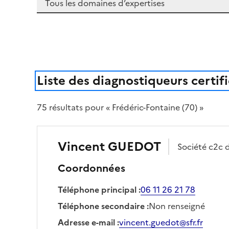
Liste des diagnostiqueurs certif
75
résultat
s
pour « Frédéric-Fontaine (70) »
Vincent
GUEDOT
Société
c2c d
Coordonnées
Téléphone principal
:
06 11 26 21 78
Téléphone secondaire
:
Non renseigné
Adresse e-mail
:
vincent.guedot@sfr.fr