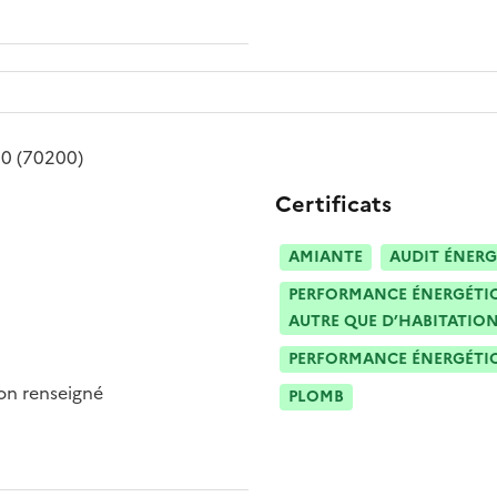
70
(70200)
Certificats
AMIANTE
AUDIT ÉNERG
PERFORMANCE ÉNERGÉTIQU
AUTRE QUE D’HABITATION
PERFORMANCE ÉNERGÉTIQU
n renseigné
PLOMB