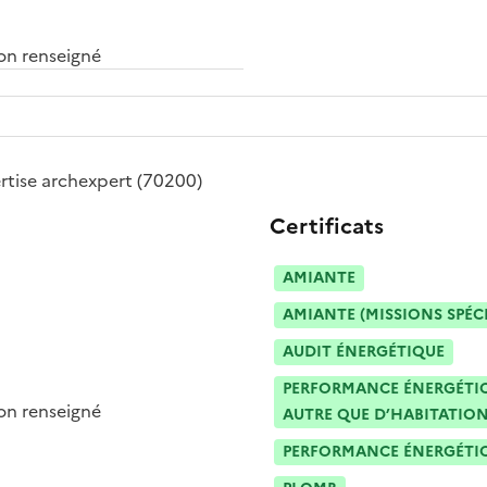
n renseigné
rtise archexpert
(70200)
Certificats
AMIANTE
AMIANTE (MISSIONS SPÉC
AUDIT ÉNERGÉTIQUE
PERFORMANCE ÉNERGÉTIQU
n renseigné
AUTRE QUE D’HABITATION
PERFORMANCE ÉNERGÉTIQU