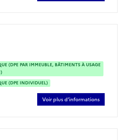
E (DPE PAR IMMEUBLE, BÂTIMENTS À USAGE
)
E (DPE INDIVIDUEL)
Voir plus d’informations
sur patrick chapoulie