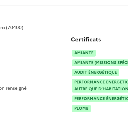
ero
(70400)
Certificats
AMIANTE
AMIANTE (MISSIONS SPÉC
AUDIT ÉNERGÉTIQUE
PERFORMANCE ÉNERGÉTIQU
n renseigné
AUTRE QUE D’HABITATION
PERFORMANCE ÉNERGÉTIQU
PLOMB