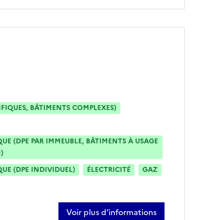
IFIQUES, BÂTIMENTS COMPLEXES)
E (DPE PAR IMMEUBLE, BÂTIMENTS À USAGE
)
E (DPE INDIVIDUEL)
ÉLECTRICITÉ
GAZ
Voir plus d’informations
sur christian calero