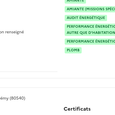
AMIANTE
AMIANTE (MISSIONS SPÉC
AUDIT ÉNERGÉTIQUE
PERFORMANCE ÉNERGÉTIQU
n renseigné
AUTRE QUE D’HABITATION
PERFORMANCE ÉNERGÉTIQU
PLOMB
rémy
(80540)
Certificats