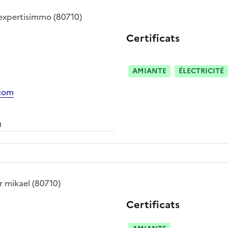
expertisimmo
(80710)
Certificats
AMIANTE
ÉLECTRICITÉ
.com
0
r mikael
(80710)
Certificats