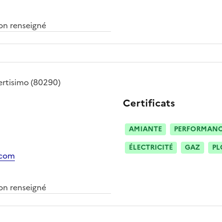
n renseigné
ertisimo
(80290)
Certificats
AMIANTE
PERFORMANCE
ÉLECTRICITÉ
GAZ
PL
.com
n renseigné