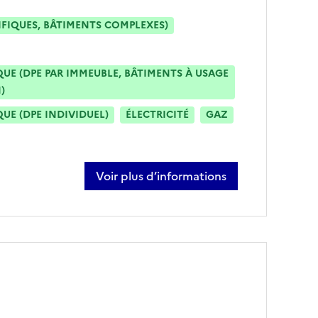
IFIQUES, BÂTIMENTS COMPLEXES)
E (DPE PAR IMMEUBLE, BÂTIMENTS À USAGE
)
E (DPE INDIVIDUEL)
ÉLECTRICITÉ
GAZ
Voir plus d’informations
sur mikael garnier