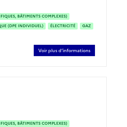
IFIQUES, BÂTIMENTS COMPLEXES)
E (DPE INDIVIDUEL)
ÉLECTRICITÉ
GAZ
Voir plus d’informations
sur rémy candas
IFIQUES, BÂTIMENTS COMPLEXES)