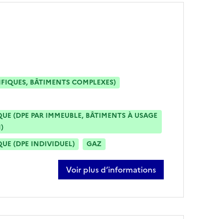
IFIQUES, BÂTIMENTS COMPLEXES)
E (DPE PAR IMMEUBLE, BÂTIMENTS À USAGE
)
E (DPE INDIVIDUEL)
GAZ
Voir plus d’informations
sur jacques bultel