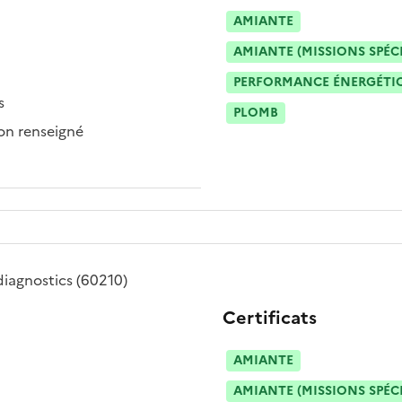
AMIANTE
AMIANTE (MISSIONS SPÉC
PERFORMANCE ÉNERGÉTIQU
s
PLOMB
n renseigné
diagnostics
(60210)
Certificats
AMIANTE
AMIANTE (MISSIONS SPÉC