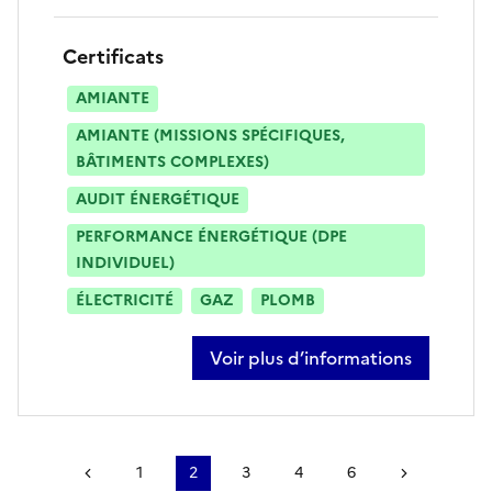
Certificats
AMIANTE
AMIANTE (MISSIONS SPÉCIFIQUES,
BÂTIMENTS COMPLEXES)
AUDIT ÉNERGÉTIQUE
PERFORMANCE ÉNERGÉTIQUE (DPE
INDIVIDUEL)
ÉLECTRICITÉ
GAZ
PLOMB
Voir plus d’informations
sur bruno dupontreue
Page précédente
1
2
3
4
6
Page suiv