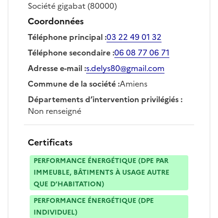
Société
gigabat
(80000)
Coordonnées
Téléphone principal
:
03 22 49 01 32
Téléphone secondaire
:
06 08 77 06 71
Adresse e-mail
:
s.delys80@gmail.com
Commune de la société
:
Amiens
Départements d’intervention privilégiés
:
Non renseigné
Certificats
PERFORMANCE ÉNERGÉTIQUE (DPE PAR
IMMEUBLE, BÂTIMENTS À USAGE AUTRE
QUE D’HABITATION)
PERFORMANCE ÉNERGÉTIQUE (DPE
INDIVIDUEL)