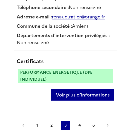
Téléphone secondaire
:
Non renseigné
Adresse e-mail
:
renaud.ratier@orange.fr
Commune de la société
:
Amiens
Départements d’intervention privilégiés
:
Non renseigné
Certificats
PERFORMANCE ÉNERGÉTIQUE (DPE
INDIVIDUEL)
Voir plus d’informations
sur renaud ratier
Page précédente
1
2
3
4
6
Page suiv