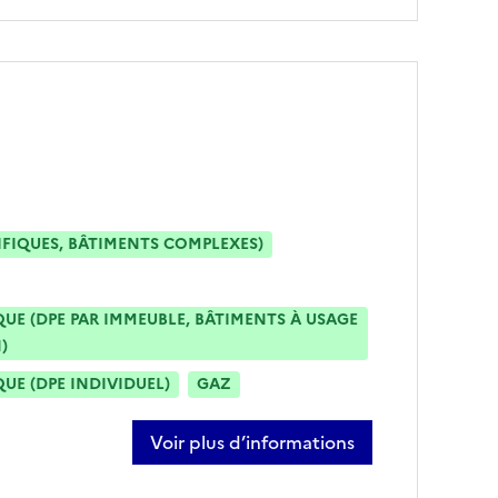
IFIQUES, BÂTIMENTS COMPLEXES)
E (DPE PAR IMMEUBLE, BÂTIMENTS À USAGE
)
E (DPE INDIVIDUEL)
GAZ
Voir plus d’informations
sur jacques bultel