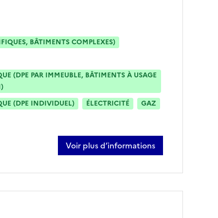
IFIQUES, BÂTIMENTS COMPLEXES)
E (DPE PAR IMMEUBLE, BÂTIMENTS À USAGE
)
E (DPE INDIVIDUEL)
ÉLECTRICITÉ
GAZ
Voir plus d’informations
sur mikael garnier