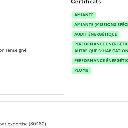
Certificats
AMIANTE
AMIANTE (MISSIONS SPÉC
AUDIT ÉNERGÉTIQUE
PERFORMANCE ÉNERGÉTIQU
n renseigné
AUTRE QUE D’HABITATION
PERFORMANCE ÉNERGÉTIQU
PLOMB
bat expertise
(80480)