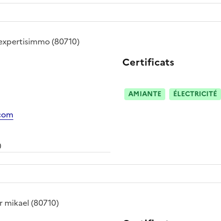
expertisimmo
(80710)
Certificats
AMIANTE
ÉLECTRICITÉ
.com
0
r mikael
(80710)