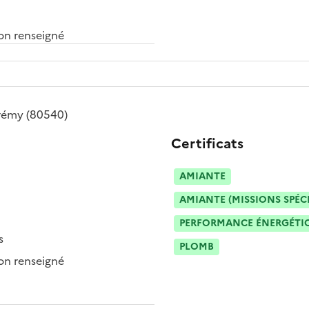
n renseigné
rémy
(80540)
Certificats
AMIANTE
AMIANTE (MISSIONS SPÉC
PERFORMANCE ÉNERGÉTIQU
s
PLOMB
n renseigné