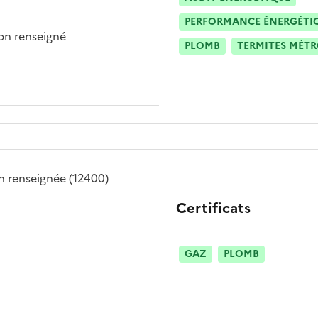
PERFORMANCE ÉNERGÉTIQU
n renseigné
PLOMB
TERMITES MÉT
n renseignée
(12400)
Certificats
GAZ
PLOMB