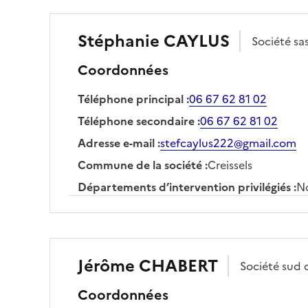
Stéphanie
CAYLUS
Société
sa
Coordonnées
Téléphone principal
:
06 67 62 81 02
Téléphone secondaire
:
06 67 62 81 02
Adresse e-mail
:
stefcaylus222@gmail.com
Commune de la société
:
Creissels
Départements d’intervention privilégiés
:
No
Jérôme
CHABERT
Société
sud 
Coordonnées