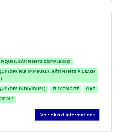
IFIQUES, BÂTIMENTS COMPLEXES)
E (DPE PAR IMMEUBLE, BÂTIMENTS À USAGE
)
E (DPE INDIVIDUEL)
ÉLECTRICITÉ
GAZ
ROPOLE
Voir plus d’informations
sur jonathan abdelkader