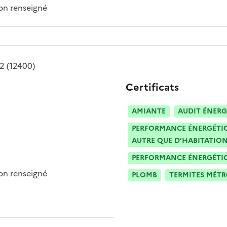
n renseigné
12
(12400)
Certificats
AMIANTE
AUDIT ÉNERG
PERFORMANCE ÉNERGÉTIQU
AUTRE QUE D’HABITATION
PERFORMANCE ÉNERGÉTIQU
n renseigné
PLOMB
TERMITES MÉT