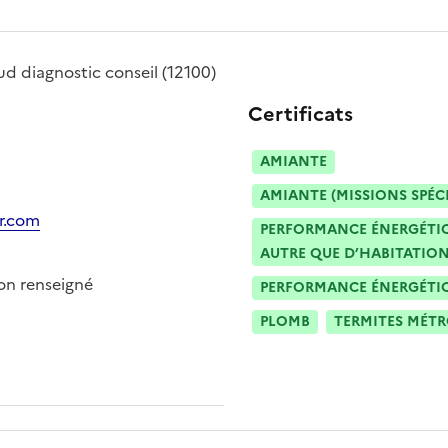
ud diagnostic conseil
(12100)
Certificats
AMIANTE
AMIANTE (MISSIONS SPÉC
r.com
PERFORMANCE ÉNERGÉTIQU
AUTRE QUE D’HABITATION
n renseigné
PERFORMANCE ÉNERGÉTIQU
PLOMB
TERMITES MÉT