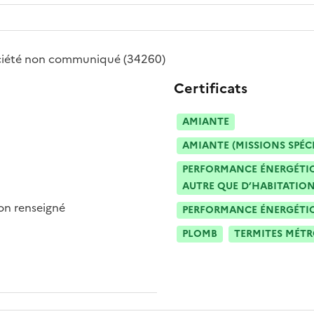
ciété
non communiqué
(34260)
Certificats
AMIANTE
AMIANTE (MISSIONS SPÉC
PERFORMANCE ÉNERGÉTIQU
AUTRE QUE D’HABITATION
n renseigné
PERFORMANCE ÉNERGÉTIQU
PLOMB
TERMITES MÉT