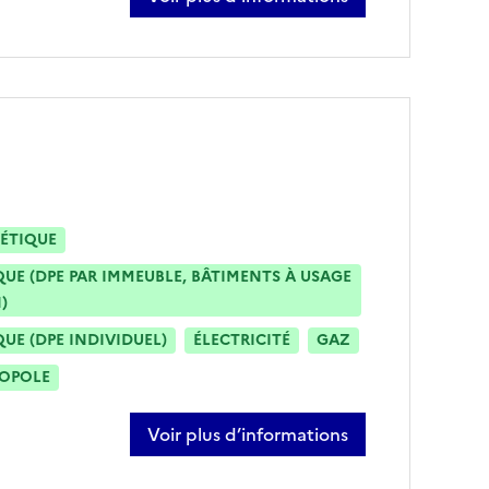
sur sebastien koenig
ÉTIQUE
E (DPE PAR IMMEUBLE, BÂTIMENTS À USAGE
)
E (DPE INDIVIDUEL)
ÉLECTRICITÉ
GAZ
ROPOLE
Voir plus d’informations
sur jérôme romero