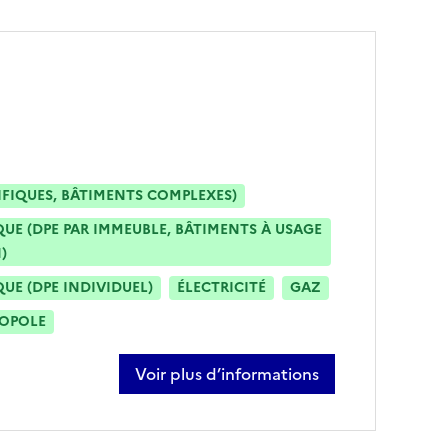
IFIQUES, BÂTIMENTS COMPLEXES)
E (DPE PAR IMMEUBLE, BÂTIMENTS À USAGE
)
E (DPE INDIVIDUEL)
ÉLECTRICITÉ
GAZ
ROPOLE
Voir plus d’informations
sur lionel bettenfeld