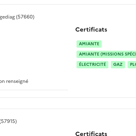
ngediag
(57660)
Certificats
AMIANTE
AMIANTE (MISSIONS SPÉC
ÉLECTRICITÉ
GAZ
PL
n renseigné
(57915)
Certificats