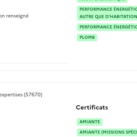
PERFORMANCE ÉNERGÉTIQU
n renseigné
AUTRE QUE D’HABITATION
PERFORMANCE ÉNERGÉTIQU
PLOMB
 expertises
(57670)
Certificats
AMIANTE
AMIANTE (MISSIONS SPÉC