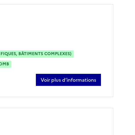
IFIQUES, BÂTIMENTS COMPLEXES)
OMB
Voir plus d’informations
sur gwenaelle le gall