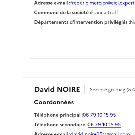
Adresse e-mail
:
frederic.mercier@ciel.expert
Commune de la société
:
Francaltroff
Départements d’intervention privilégiés
:
No
David
NOIRE
Société
gn-diag
(57
Coordonnées
Téléphone principal
:
06 79 10 15 95
Téléphone secondaire
:
06 79 10 15 95
Adresse e-mail
:
david.noire05@gmail.com