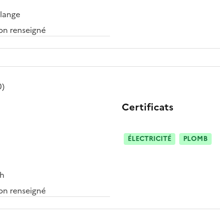
elange
n renseigné
0)
Certificats
ÉLECTRICITÉ
PLOMB
ch
n renseigné