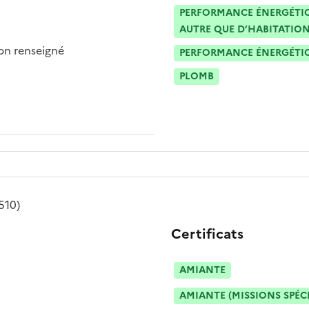
PERFORMANCE ÉNERGÉTIQU
AUTRE QUE D’HABITATION
n renseigné
PERFORMANCE ÉNERGÉTIQU
PLOMB
510)
Certificats
AMIANTE
AMIANTE (MISSIONS SPÉC