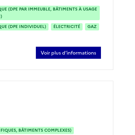
E (DPE PAR IMMEUBLE, BÂTIMENTS À USAGE
)
E (DPE INDIVIDUEL)
ÉLECTRICITÉ
GAZ
Voir plus d’informations
sur christophe herbeth
IFIQUES, BÂTIMENTS COMPLEXES)