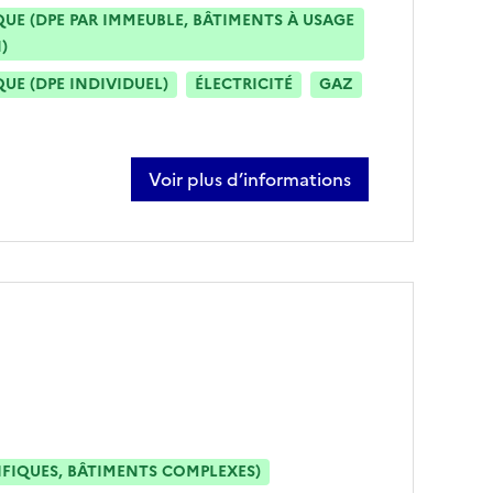
E (DPE PAR IMMEUBLE, BÂTIMENTS À USAGE
)
E (DPE INDIVIDUEL)
ÉLECTRICITÉ
GAZ
Voir plus d’informations
sur frédéric mercier
IFIQUES, BÂTIMENTS COMPLEXES)