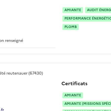
AMIANTE
AUDIT ÉNERG
PERFORMANCE ÉNERGÉTIQU
PLOMB
n renseigné
été
reutenauer
(67430)
Certificats
AMIANTE
AMIANTE (MISSIONS SPÉC
.fr